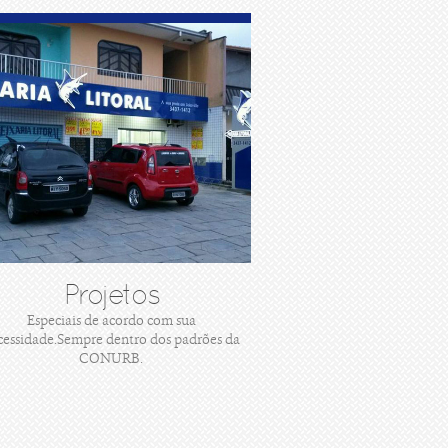
Projetos
Especiais de acordo com sua
cessidade.Sempre dentro dos padrões da
CONURB.