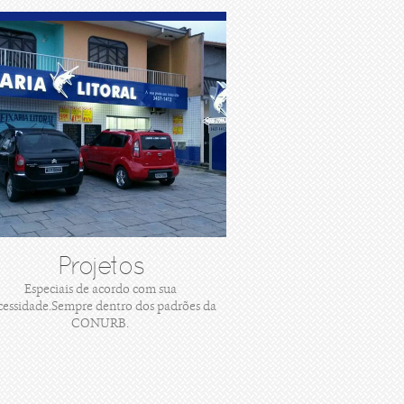
Projetos
Especiais de acordo com sua
cessidade.Sempre dentro dos padrões da
CONURB.