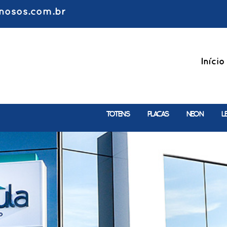
nosos.com.br
Início
TOTENS
PLACAS
NEON
L