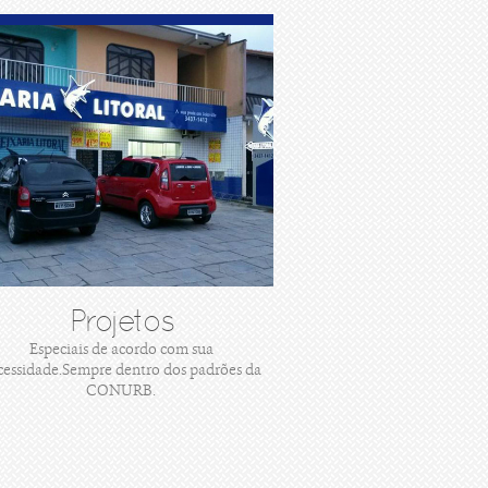
Projetos
Especiais de acordo com sua
cessidade.Sempre dentro dos padrões da
CONURB.