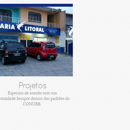
Projetos
Especiais de acordo com sua
cessidade.Sempre dentro dos padrões da
CONURB.