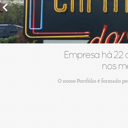
Empresa há 22 
nos me
O nosso Portfólio é formado po