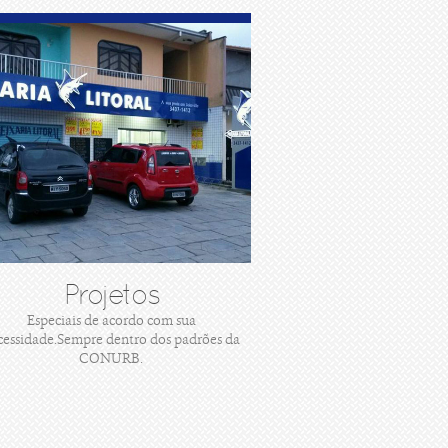
Projetos
Especiais de acordo com sua
cessidade.Sempre dentro dos padrões da
CONURB.