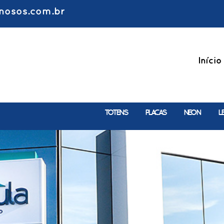
nosos.com.br
Início
TOTENS
PLACAS
NEON
L