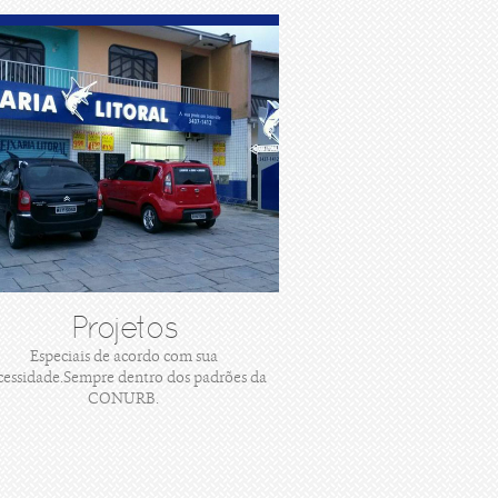
Projetos
Especiais de acordo com sua
cessidade.Sempre dentro dos padrões da
CONURB.