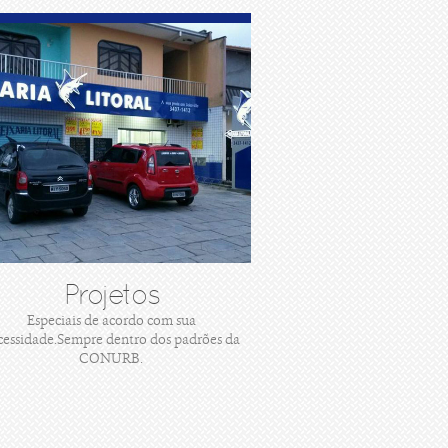
Projetos
Especiais de acordo com sua
cessidade.Sempre dentro dos padrões da
CONURB.