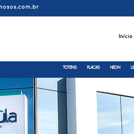
nosos.com.br
Início
TOTENS
PLACAS
NEON
L