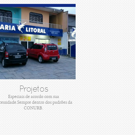
Projetos
Especiais de acordo com sua
cessidade.Sempre dentro dos padrões da
CONURB.