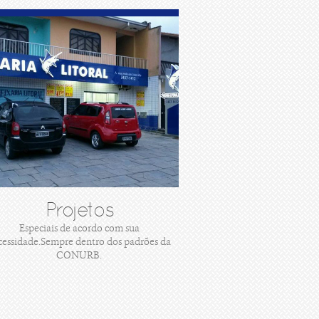
Projetos
Especiais de acordo com sua
cessidade.Sempre dentro dos padrões da
CONURB.