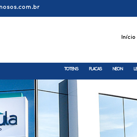
nosos.com.br
Início
TOTENS
PLACAS
NEON
L