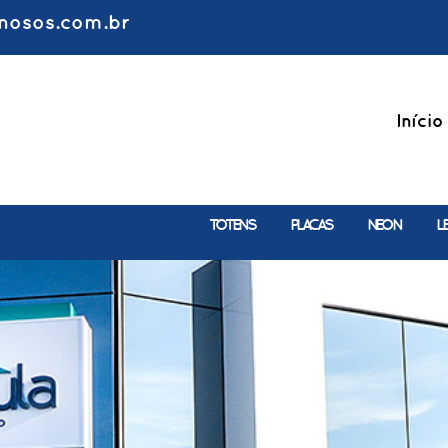
nosos.com.br
Início
TOTENS
PLACAS
NEON
L