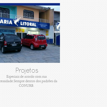
Projetos
Especiais de acordo com sua
cessidade.Sempre dentro dos padrões da
CONURB.