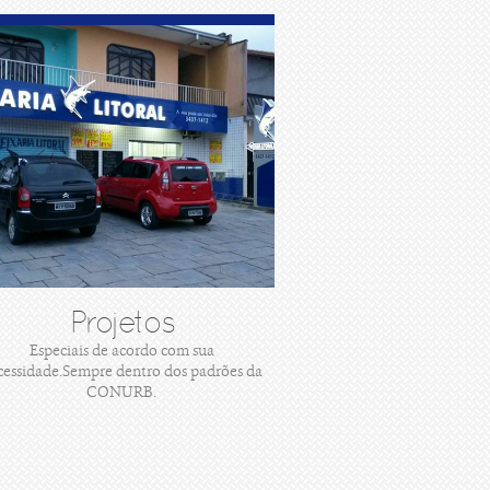
Projetos
Especiais de acordo com sua
cessidade.Sempre dentro dos padrões da
CONURB.