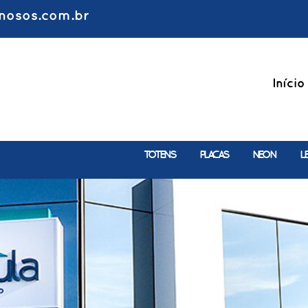
nosos.com.br
Início
TOTENS
PLACAS
NEON
L