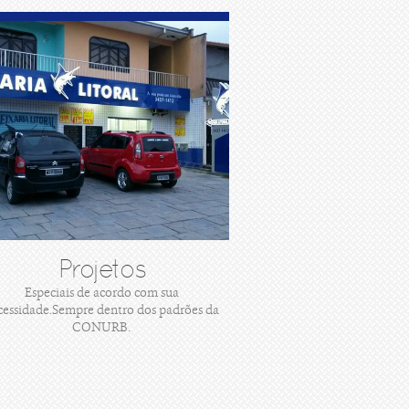
Projetos
Especiais de acordo com sua
cessidade.Sempre dentro dos padrões da
CONURB.