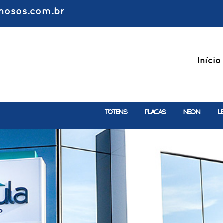
nosos.com.br
Início
TOTENS
PLACAS
NEON
L