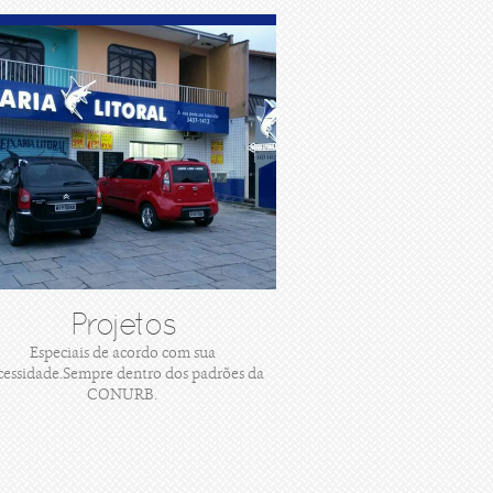
Projetos
Especiais de acordo com sua
cessidade.Sempre dentro dos padrões da
CONURB.