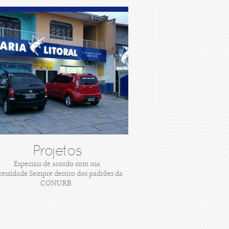
Projetos
Especiais de acordo com sua
cessidade.Sempre dentro dos padrões da
CONURB.