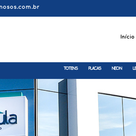
nosos.com.br
Início
TOTENS
PLACAS
NEON
L