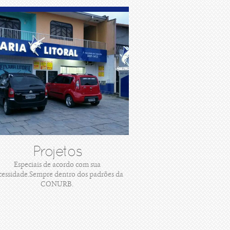
Projetos
Especiais de acordo com sua
cessidade.Sempre dentro dos padrões da
CONURB.