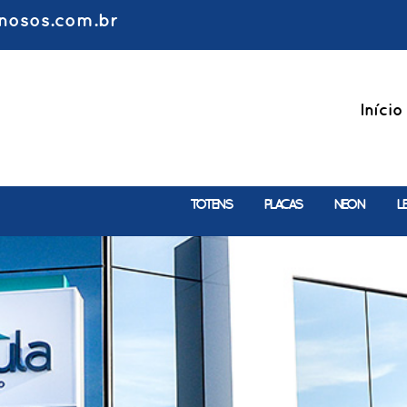
nosos.com.br
Início
TOTENS
PLACAS
NEON
L