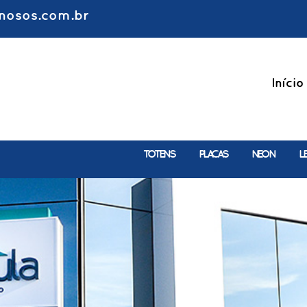
nosos.com.br
Início
TOTENS
PLACAS
NEON
L