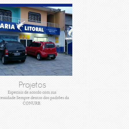
Projetos
Especiais de acordo com sua
cessidade.Sempre dentro dos padrões da
CONURB.