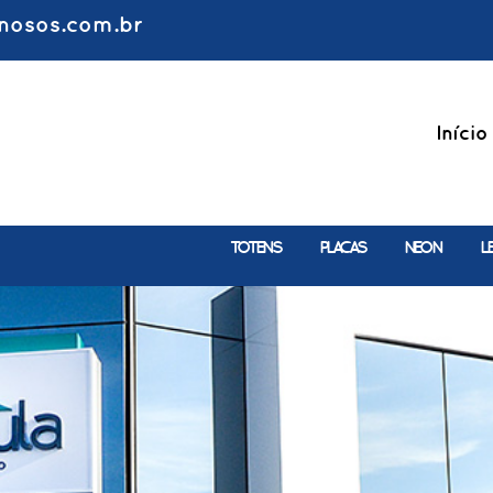
nosos.com.br
Início
TOTENS
PLACAS
NEON
L