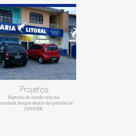
Projetos
Especiais de acordo com sua
cessidade.Sempre dentro dos padrões da
CONURB.