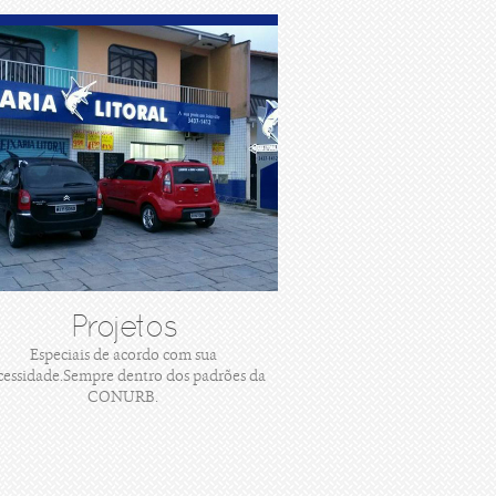
Projetos
Especiais de acordo com sua
cessidade.Sempre dentro dos padrões da
CONURB.