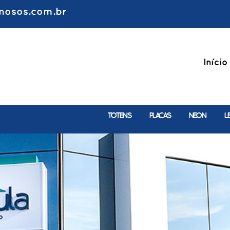
nosos.com.br
Início
TOTENS
PLACAS
NEON
L