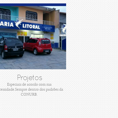
Projetos
Especiais de acordo com sua
cessidade.Sempre dentro dos padrões da
CONURB.