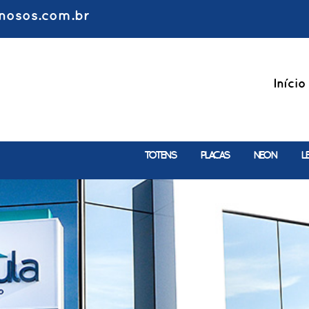
nosos.com.br
Início
TOTENS
PLACAS
NEON
L