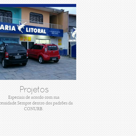
Projetos
Especiais de acordo com sua
cessidade.Sempre dentro dos padrões da
CONURB.