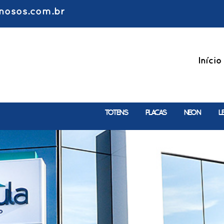
nosos.com.br
Início
TOTENS
PLACAS
NEON
L