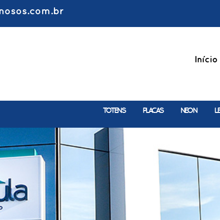
nosos.com.br
Início
TOTENS
PLACAS
NEON
L