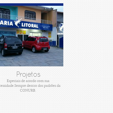
Projetos
Especiais de acordo com sua
cessidade.Sempre dentro dos padrões da
CONURB.