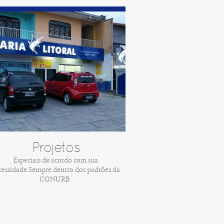
Projetos
Especiais de acordo com sua
cessidade.Sempre dentro dos padrões da
CONURB.