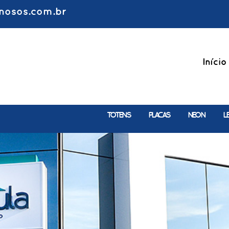
nosos.com.br
Início
TOTENS
PLACAS
NEON
L