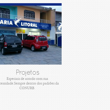
Projetos
Especiais de acordo com sua
cessidade.Sempre dentro dos padrões da
CONURB.