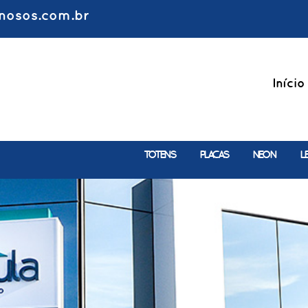
nosos.com.br
Início
TOTENS
PLACAS
NEON
L