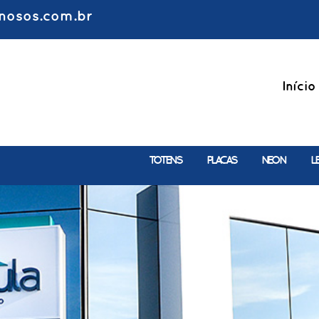
nosos.com.br
Início
TOTENS
PLACAS
NEON
L