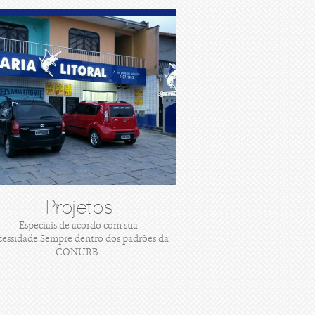
Projetos
Especiais de acordo com sua
cessidade.Sempre dentro dos padrões da
CONURB.