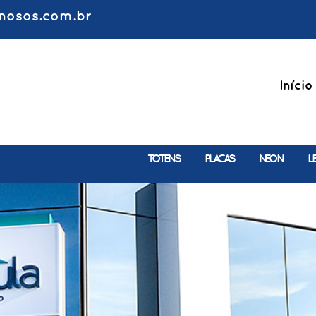
nosos.com.br
Início
TOTENS
PLACAS
NEON
L