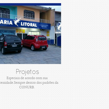
Projetos
Especiais de acordo com sua
cessidade.Sempre dentro dos padrões da
CONURB.