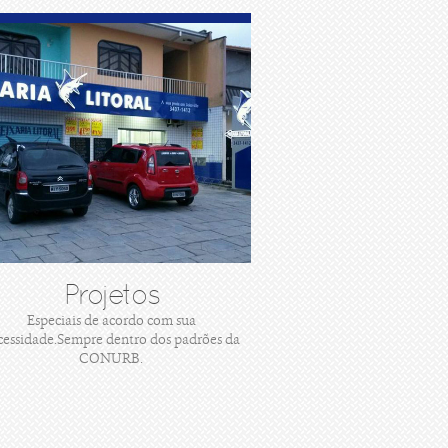
Projetos
Especiais de acordo com sua
cessidade.Sempre dentro dos padrões da
CONURB.