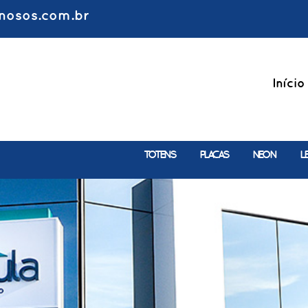
nosos.com.br
Início
TOTENS
PLACAS
NEON
L