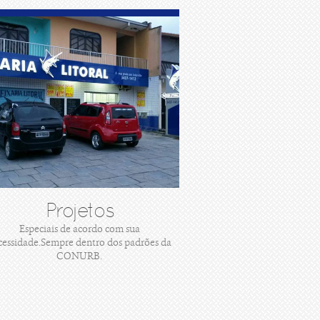
Projetos
Especiais de acordo com sua
cessidade.Sempre dentro dos padrões da
CONURB.