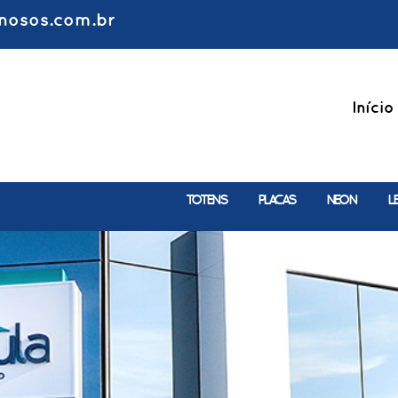
nosos.com.br
Início
TOTENS
PLACAS
NEON
L