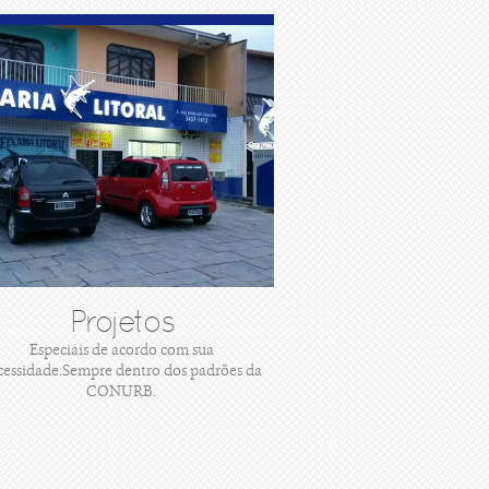
Projetos
Especiais de acordo com sua
cessidade.Sempre dentro dos padrões da
CONURB.