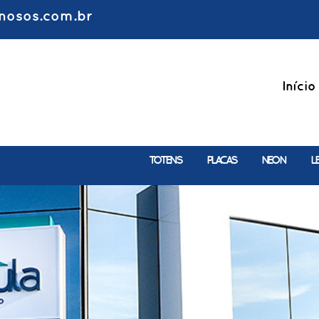
nosos.com.br
Início
TOTENS
PLACAS
NEON
L