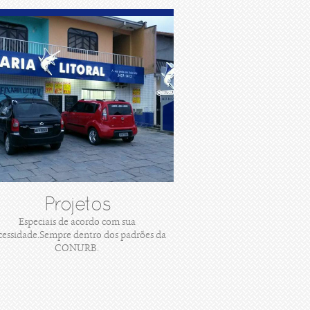
Projetos
Especiais de acordo com sua
cessidade.Sempre dentro dos padrões da
CONURB.