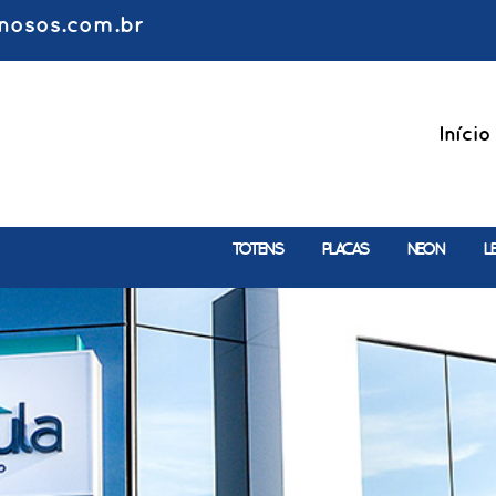
nosos.com.br
Início
TOTENS
PLACAS
NEON
L