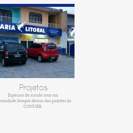
Projetos
Especiais de acordo com sua
cessidade.Sempre dentro dos padrões da
CONURB.