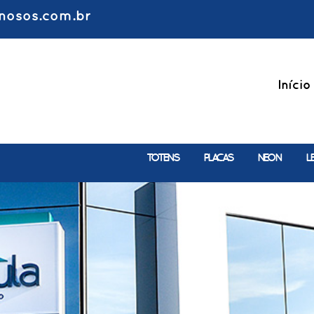
nosos.com.br
Início
TOTENS
PLACAS
NEON
L