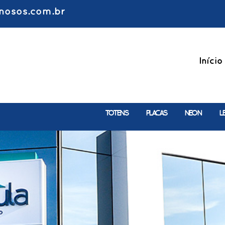
nosos.com.br
Início
TOTENS
PLACAS
NEON
L