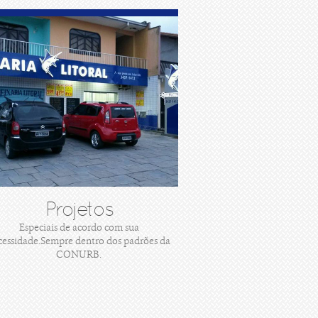
Projetos
Especiais de acordo com sua
cessidade.Sempre dentro dos padrões da
CONURB.